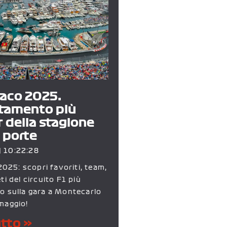
aco 2025:
tamento più
 della stagione
e porte
10:22:28
25: scopri favoriti, team,
eti del circuito F1 più
to sulla gara a Montecarlo
 maggio!
utto »