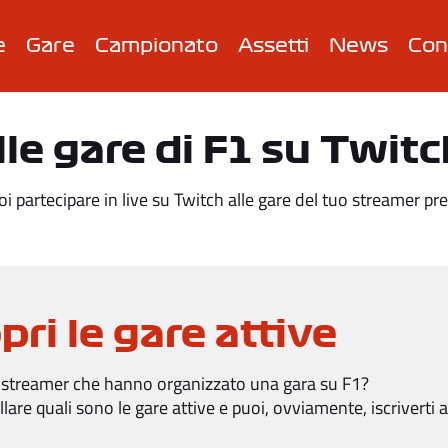
e
Gare
Campionato
Assetti
News
Con
lle gare di F1 su Twitc
 partecipare in live su Twitch alle gare del tuo streamer pre
pri le gare attive
i streamer che hanno organizzato una gara su F1?
llare quali sono le gare attive e puoi, ovviamente, iscriverti 