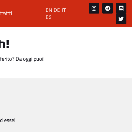
EN
DE
IT
tatti
ES
h!
ferito? Da oggi puoi!
ad esse!