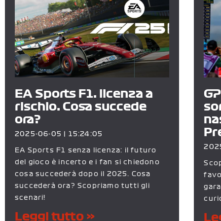
EA Sports F1: licenza a
GP
rischio. Cosa succede
so
ora?
na
Pr
2025-06-05
15:24:05
202
EA Sports F1 senza licenza: il futuro
del gioco è incerto e i fan si chiedono
Scop
cosa succederà dopo il 2025. Cosa
favo
succederà ora? Scopriamo tutti gli
gara
scenari!
curi
Leggi tutto »
Le