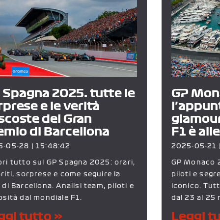
 Spagna 2025: tutte le
GP Mon
rprese e le verità
l’appun
scoste del Gran
glamour
emio di Barcellona
F1 è all
5-05-28
15:48:42
2025-05-21
ri tutto sul GP Spagna 2025: orari,
GP Monaco 20
riti, sorprese e come seguire la
piloti e segr
 di Barcellona. Analisi team, piloti e
iconico. Tut
osità dal mondiale F1.
dal 23 al 25
ggi tutto »
Leggi t