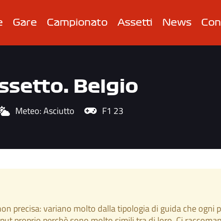
e
Gare
Campionato
Assetti
News
Con
ssetto: Belgio
Meteo:
Asciutto
F1 23
a non precisa: variano molto dalla tipologia di guida che ogn
input proprio perchè sono molto simili tra di loro. Ci raccom