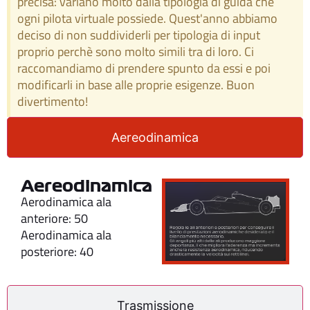
precisa: variano molto dalla tipologia di guida che
ogni pilota virtuale possiede. Quest'anno abbiamo
deciso di non suddividerli per tipologia di input
proprio perchè sono molto simili tra di loro. Ci
raccomandiamo di prendere spunto da essi e poi
modificarli in base alle proprie esigenze. Buon
divertimento!
Aereodinamica
Aereodinamica
Aerodinamica ala
anteriore: 50
Aerodinamica ala
posteriore: 40
Trasmissione