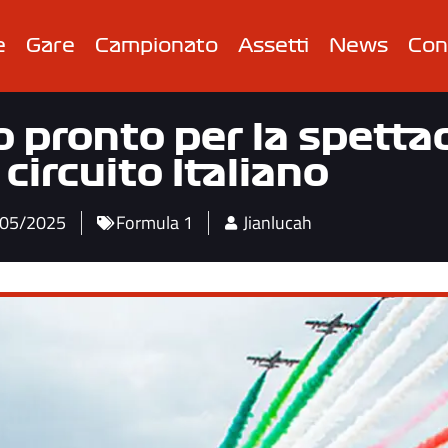
e
Gare
Campionato
Assetti
News
Con
o pronto per la spettac
 circuito Italiano
05/2025
Formula 1
Jianlucah