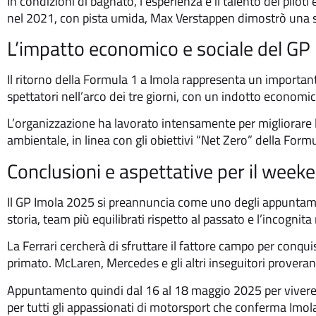
In condizioni di bagnato, l’esperienza e il talento dei pil
nel 2021, con pista umida, Max Verstappen dimostrò una sup
L’impatto economico e sociale del GP
Il ritorno della Formula 1 a Imola rappresenta un importa
spettatori nell’arco dei tre giorni, con un indotto economico 
L’organizzazione ha lavorato intensamente per migliorare l’ac
ambientale, in linea con gli obiettivi “Net Zero” della Formu
Conclusioni e aspettative per il weeke
Il GP Imola 2025 si preannuncia come uno degli appuntamen
storia, team più equilibrati rispetto al passato e l’incogn
La Ferrari cercherà di sfruttare il fattore campo per conquis
primato. McLaren, Mercedes e gli altri inseguitori proveranno 
Appuntamento quindi dal 16 al 18 maggio 2025 per vivere
per tutti gli appassionati di motorsport che conferma Imo