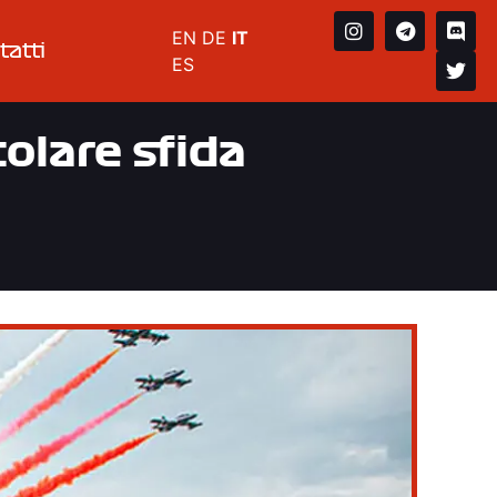
EN
DE
IT
tatti
ES
olare sfida