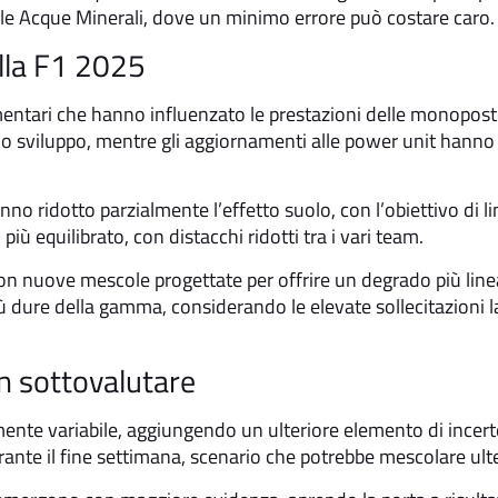
e alle Acque Minerali, dove un minimo errore può costare caro.
ella F1 2025
ntari che hanno influenzato le prestazioni delle monoposto.
 lo sviluppo, mentre gli aggiornamenti alle power unit hanno m
no ridotto parzialmente l’effetto suolo, con l’obiettivo di li
più equilibrato, con distacchi ridotti tra i vari team.
on nuove mescole progettate per offrire un degrado più linea
iù dure della gamma, considerando le elevate sollecitazioni l
n sottovalutare
mente variabile, aggiungendo un ulteriore elemento di incert
durante il fine settimana, scenario che potrebbe mescolare ult