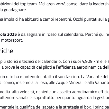
mbizioni dei top team. McLaren vorrà consolidare la leadershi
 da guadagnare.
 Imola ci ha abituati a cambi repentini. Occhi puntati sulla
mola 2025
è da segnare in rosso sul calendario. Perché qui no
el motorsport.
niche
 più storici e tecnici del calendario. Con i suoi 4,909 km e le
alla prova le capacità dei piloti e l’efficienza aerodinamica d
 circuito ha mantenuto intatto il suo fascino. La Variante del
iconici, insieme alla Tosa, alle Acque Minerali e alla Variante
 media-alta velocità, richiede un assetto aerodinamico effic
’ulteriore variabile, soprattutto per quanto riguarda la gestio
tale la qualifica del sabato e la strategia ai box. I princip