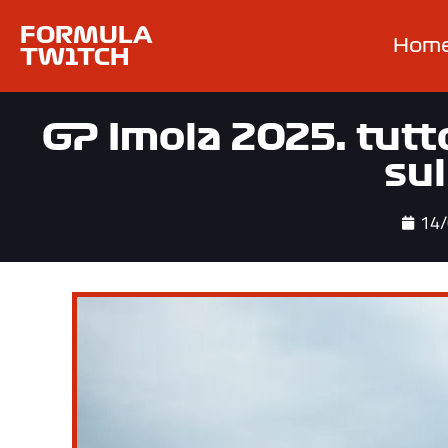
FORMULA
Hom
TW1TCH
GP Imola 2025: tutt
sul
14/