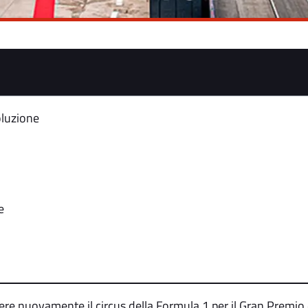
oluzione
e
iere nuovamente il circus della Formula 1 per il Gran Prem