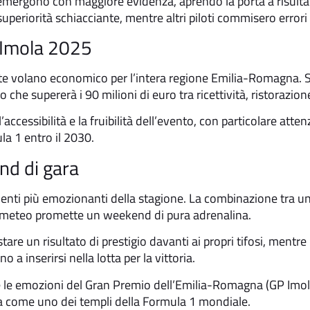
oti emergono con maggiore evidenza, aprendo la porta a risulta
eriorità schiacciante, mentre altri piloti commisero errori 
 Imola 2025
nte volano economico per l’intera regione Emilia-Romagna. 
che supererà i 90 milioni di euro tra ricettività, ristorazione 
cessibilità e la fruibilità dell’evento, con particolare attenz
la 1 entro il 2030.
nd di gara
ti più emozionanti della stagione. La combinazione tra un t
ita meteo promette un weekend di pura adrenalina.
tare un risultato di prestigio davanti ai propri tifosi, mentre
a inserirsi nella lotta per la vittoria.
 le emozioni del Gran Premio dell’Emilia-Romagna (GP Imol
la come uno dei templi della Formula 1 mondiale.