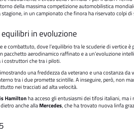
itorno della massima competizione automobilistica mondiale 
stagione, in un campionato che finora ha riservato colpi di 
equilibri in evoluzione
e combattuto, dove l’equilibrio tra le scuderie di vertice è p
un pacchetto aerodinamico raffinato e a un’evoluzione intell
costruttori che tra i piloti.
ti, dimostrando una freddezza da veterano e una costanza da 
 interno tra i due promette scintille. A inseguire, però, non ma
utto nei tracciati ad alta velocità.
is Hamilton
ha acceso gli entusiasmi dei tifosi italiani, ma i r
 dietro anche alla
Mercedes
, che ha trovato nuova linfa gra
25