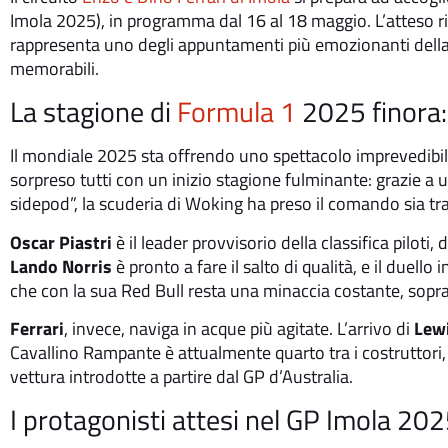
Imola 2025), in programma dal 16 al 18 maggio. L’atteso r
rappresenta uno degli appuntamenti più emozionanti della 
memorabili.
La stagione di
Formula 1
2025 finora: 
Il mondiale 2025 sta offrendo uno spettacolo imprevedibile 
sorpreso tutti con un inizio stagione fulminante: grazie a 
sidepod”, la scuderia di Woking ha preso il comando sia tra i 
Oscar Piastri
è il leader provvisorio della classifica pilo
Lando Norris
è pronto a fare il salto di qualità, e il duello
che con la sua Red Bull resta una minaccia costante, sopratt
Ferrari
, invece, naviga in acque più agitate. L’arrivo di
Lew
Cavallino Rampante è attualmente quarto tra i costruttori,
vettura introdotte a partire dal GP d’Australia.
I protagonisti attesi nel GP Imola 20