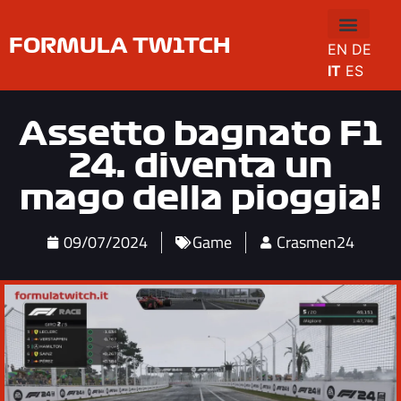
FORMULA TW1TCH
EN
DE
IT
ES
Assetto bagnato F1
24: diventa un
mago della pioggia!
09/07/2024
Game
Crasmen24